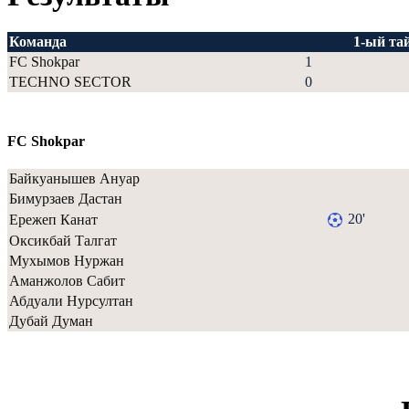
Команда
1-ый та
FC Shokpar
1
TECHNO SECTOR
0
FC Shokpar
Байкуанышев Ануар
Бимурзаев Дастан
20'
Ережеп Канат
Оксикбай Талгат
Мухымов Нуржан
Аманжолов Сабит
Абдуали Нурсултан
Дубай Думан