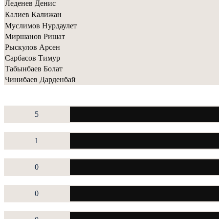
Леденев Денис
Калиев Калижан
Муслимов Нурдаулет
Миршанов Ришат
Рыскулов Арсен
Сарбасов Тимур
Табынбаев Болат
Чинибаев Дарденбай
5
1
0
0