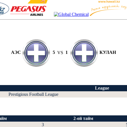
АЭС
5
VS
1
КУЛАН
League
Prestigious Football League
айм
2-ой тайм
3