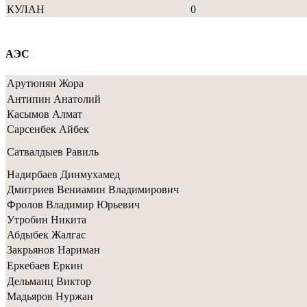
КУЛАН
0
АЭС
Арутюнян Жора
Антипин Анатолий
Касымов Алмат
Сарсенбек Айбек
Сатвалдыев Равиль
Надирбаев Динмухамед
Дмитриев Вениамин Владимирович
Фролов Владимир Юрьевич
Утробин Никита
Абдыбек Жалгас
Закрьянов Нариман
Еркебаев Еркин
Дельманц Виктор
Мадьяров Нуржан