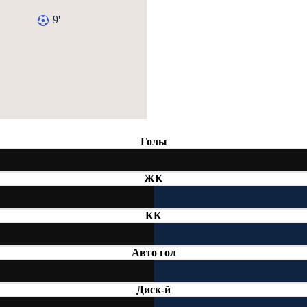
9'
Голы
ЖК
КК
Авто гол
Диск-й