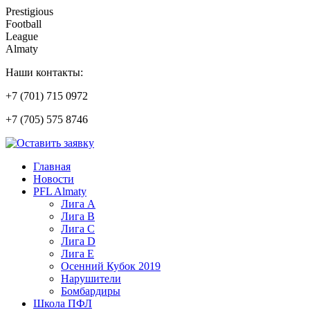
Prestigious
Football
League
Almaty
Наши контакты:
+7 (701) 715 0972
+7 (705) 575 8746
Главная
Новости
PFL Almaty
Лига A
Лига В
Лига С
Лига D
Лига Е
Осенний Кубок 2019
Нарушители
Бомбардиры
Школа ПФЛ