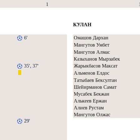
1
КУЛАН
6'
Омашов Дархан
Мангутов Умбет
Мангутов Алмас
Казыханов Мырзабек
35', 37'
Жарыкбасов Максат
Альменов Елдос
Татыбаев Бексултан
Шейирманов Самат
Мусабек Бекжан
Алькеев Ержан
Алиев Рустам
Мангутов Олжас
29'