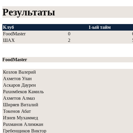
Результаты
Клуб
1-ый тайм
FoodMaster
0
ШАХ
2
FoodMaster
Козлов Валерий
Ахметов Улан
Аскаров Даурен
Рахимбеков Камиль
Ахметов Алмаз
Ширяев Виталий
Токенов Абат
Изиев Мухаммед
Рахманов Алимжан
Гребенщиков Виктор