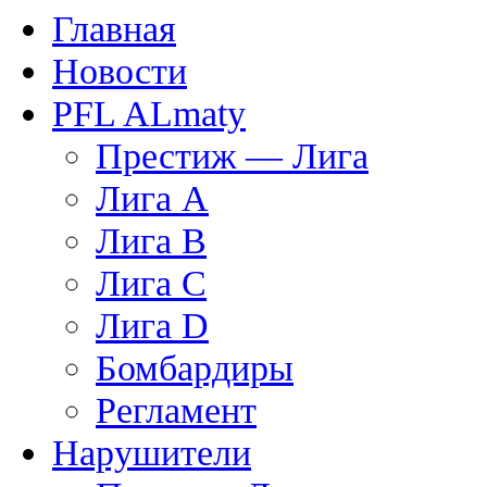
Главная
Новости
PFL ALmaty
Престиж — Лига
Лига А
Лига В
Лига С
Лига D
Бомбардиры
Регламент
Нарушители