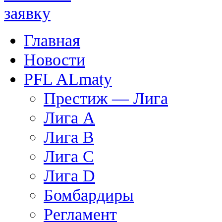
Главная
Новости
PFL ALmaty
Престиж — Лига
Лига А
Лига В
Лига С
Лига D
Бомбардиры
Регламент