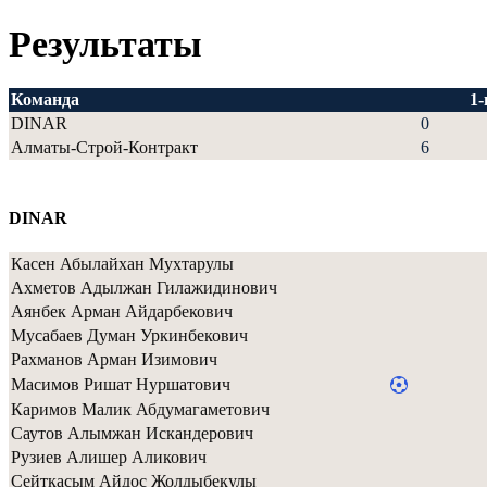
Результаты
Команда
1
DINAR
0
Алматы-Строй-Контракт
6
DINAR
Касен Абылайхан Мухтарулы
Ахметов Адылжан Гилажидинович
Аянбек Арман Айдарбекович
Мусабаев Думан Уркинбекович
Рахманов Арман Изимович
Масимов Ришат Нуршатович
Каримов Малик Абдумагаметович
Саутов Алымжан Искандерович
Рузиев Алишер Аликович
Сейткасым Айдос Жолдыбекулы