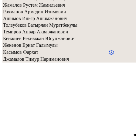
Жамалов Рустем Жамильевич
Рахманов Армедин Изимович
Ашимов Ильяр Ашимжанович
Толеубеков Батырлан Муратбекулы
Темиров Анвар Акваржанович
Кенжиев Рехимжан Юсупжанович
Жекенов Ернат Галымулы
Касымов Фархат
Джамалов Тимур Нариманович