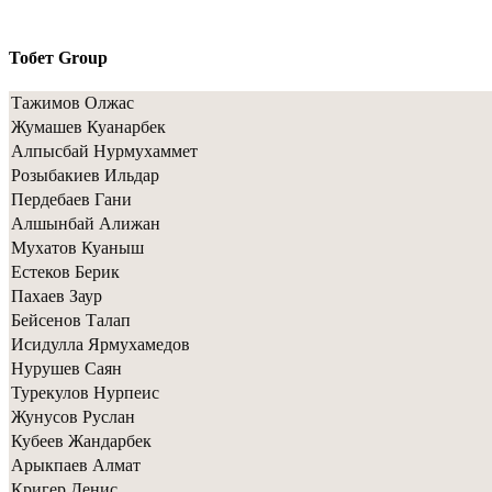
Тобет Group
Тажимов Олжас
Жумашев Куанарбек
Алпысбай Нурмухаммет
Розыбакиев Ильдар
Пердебаев Гани
Алшынбай Алижан
Мухатов Куаныш
Естеков Берик
Пахаев Заур
Бейсенов Талап
Исидулла Ярмухамедов
Нурушев Саян
Турекулов Нурпеис
Жунусов Руслан
Кубеев Жандарбек
Арыкпаев Алмат
Кригер Денис