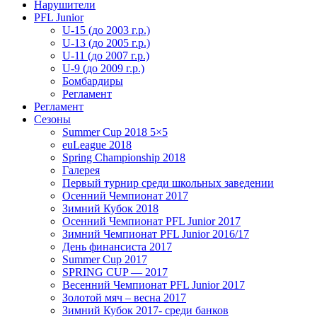
Нарушители
PFL Junior
U-15 (до 2003 г.р.)
U-13 (до 2005 г.р.)
U-11 (до 2007 г.р.)
U-9 (до 2009 г.р.)
Бомбардиры
Регламент
Регламент
Сезоны
Summer Cup 2018 5×5
euLeague 2018
Spring Championship 2018
Галерея
Первый турнир среди школьных заведении
Осенний Чемпионат 2017
Зимний Кубок 2018
Осенний Чемпионат PFL Junior 2017
Зимний Чемпионат PFL Junior 2016/17
День финансиста 2017
Summer Cup 2017
SPRING CUP — 2017
Весенний Чемпионат PFL Junior 2017
Золотой мяч – весна 2017
Зимний Кубок 2017- среди банков