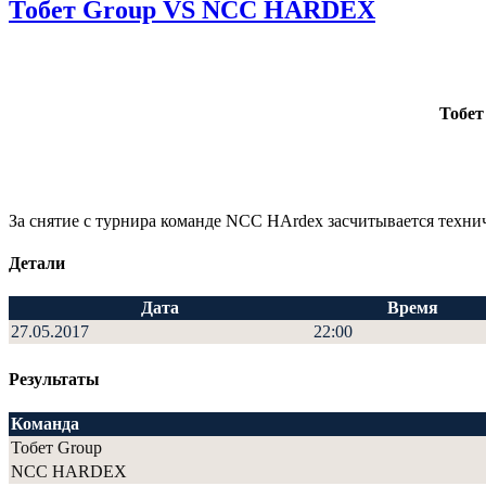
Тобет Group VS NCC HARDEX
Тобет
За снятие с турнира команде NCC HArdex засчитывается технич
Детали
Дата
Время
27.05.2017
22:00
Результаты
Команда
Тобет Group
NCC HARDEX