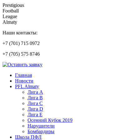
Prestigious
Football
League
Almaty
Наши контакты:
+7 (701) 715 0972
+7 (705) 575 8746
Главная
Новости
PFL Almaty
Лига A
Лига В
Лига С
Лига D
Лига Е
Осенний Кубок 2019
Нарушители
Бомбардиры
Школа ПФЛ