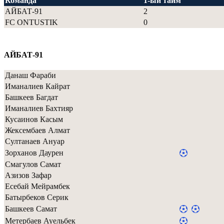
Команда
1-ый тайм
АЙБАТ-91
2
FC ONTUSTIK
0
АЙБАТ-91
Данаш Фараби
Иманалиев Кайрат
Башкеев Багдат
Иманалиев Бахтияр
Кусаинов Касым
Жексембаев Алмат
Султанаев Ануар
Зорханов Даурен
Смагулов Самат
Азизов Зафар
Есебай Мейрамбек
Батырбеков Серик
Башкеев Самат
Метербаев Ауельбек