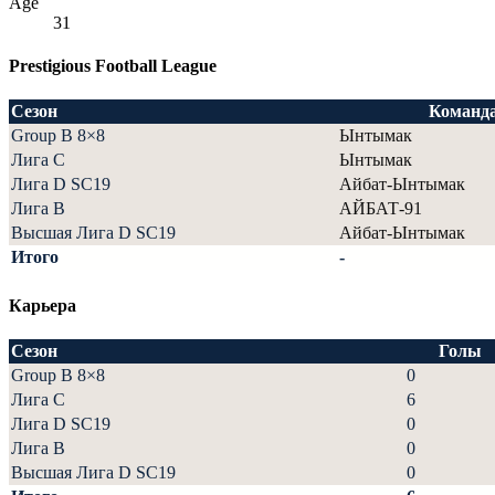
Age
31
Prestigious Football League
Сезон
Команд
Group B 8×8
Ынтымак
Лига С
Ынтымак
Лига D SC19
Айбат-Ынтымак
Лига В
АЙБАТ-91
Высшая Лига D SC19
Айбат-Ынтымак
Итого
-
Карьера
Сезон
Голы
Group B 8×8
0
Лига С
6
Лига D SC19
0
Лига В
0
Высшая Лига D SC19
0