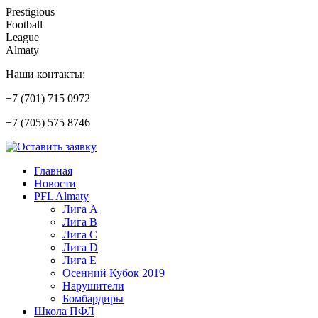
Prestigious
Football
League
Almaty
Наши контакты:
+7 (701) 715 0972
+7 (705) 575 8746
Главная
Новости
PFL Almaty
Лига A
Лига В
Лига С
Лига D
Лига Е
Осенний Кубок 2019
Нарушители
Бомбардиры
Школа ПФЛ