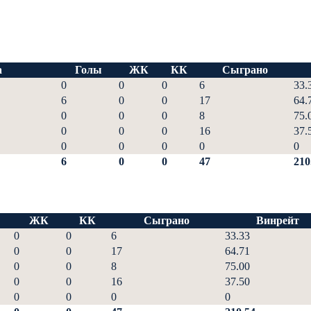
а
Голы
ЖК
КК
Сыграно
0
0
0
6
33.
6
0
0
17
64.
0
0
0
8
75.
0
0
0
16
37.
0
0
0
0
0
6
0
0
47
210
ЖК
КК
Сыграно
Винрейт
0
0
6
33.33
0
0
17
64.71
0
0
8
75.00
0
0
16
37.50
0
0
0
0