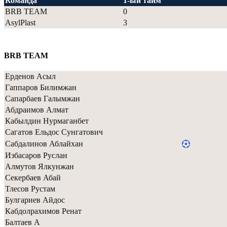
Команда
1-ый тайм
BRB TEAM
0
AsylPlast
3
BRB TEAM
Ерденов Асыл
Гаппаров Билимжан
Сапарбаев Галымжан
Абдраимов Алмат
Кабылдин Нурмаганбет
Сагатов Ельдос Сунгатович
Сабдалинов Аблайхан
Избасаров Руслан
Алмутов Ялкунжан
Секербаев Абай
Тлесов Рустам
Булгариев Айдос
Кабдолрахимов Ренат
Балтаев А