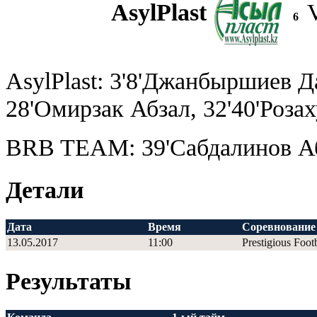
AsylPlast
6
AsylPlast: 3'8'Джанбыршиев Д
28'Омирзак Абзал, 32'40'Роз
BRB TEAM: 39'Сабдалинов А
Детали
Дата
Время
Соревнование
13.05.2017
11:00
Prestigious Foot
Результаты