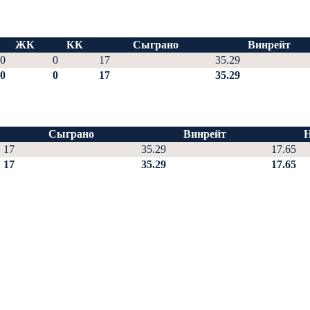
ЖК
КК
Сыграно
Винрейт
0
0
17
35.29
0
0
17
35.29
Сыграно
Винрейт
17
35.29
17.65
17
35.29
17.65