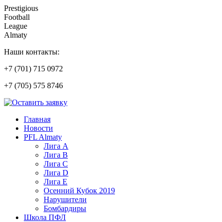
Prestigious
Football
League
Almaty
Наши контакты:
+7 (701) 715 0972
+7 (705) 575 8746
Главная
Новости
PFL Almaty
Лига A
Лига В
Лига С
Лига D
Лига Е
Осенний Кубок 2019
Нарушители
Бомбардиры
Школа ПФЛ