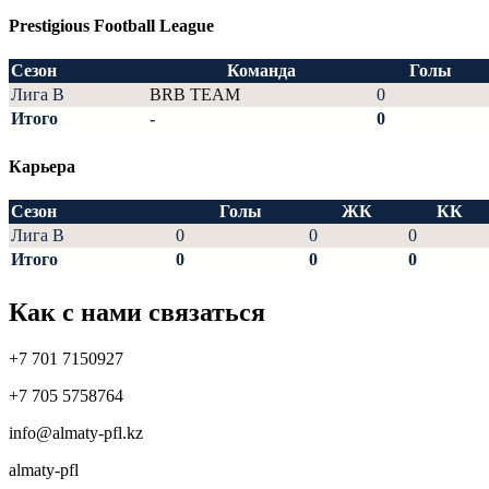
Prestigious Football League
Сезон
Команда
Голы
Лига В
BRB TEAM
0
Итого
-
0
Карьера
Сезон
Голы
ЖК
КК
Лига В
0
0
0
Итого
0
0
0
Как с нами связаться
+7 701 7150927
+7 705 5758764
info@almaty-pfl.kz
almaty-pfl