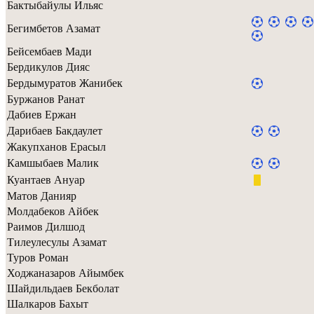
Бактыбайулы Ильяс
Бегимбетов Азамат
Бейсембаев Мади
Бердикулов Дияс
Бердымуратов Жанибек
Буржанов Ранат
Дабиев Ержан
Дарибаев Бакдаулет
Жакупханов Ерасыл
Камшыбаев Малик
Куантаев Ануар
Матов Данияр
Молдабеков Айбек
Раимов Дилшод
Тилеулесулы Азамат
Туров Роман
Ходжаназаров Айымбек
Шайдильдаев Бекболат
Шалкаров Бахыт