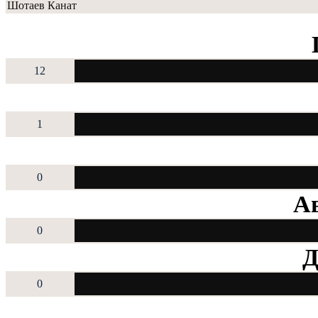
Шотаев Канат
12
1
0
Ав
0
Д
0