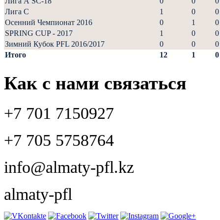
Лига А SC-18
0
0
0
Лига С
1
0
0
Осенний Чемпионат 2016
0
1
0
SPRING CUP - 2017
1
0
0
Зимний Кубок PFL 2016/2017
0
0
0
Итого
12
1
0
Как с нами связаться
+7 701 7150927
+7 705 5758764
info@almaty-pfl.kz
almaty-pfl