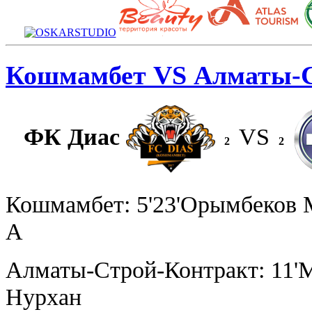
Кошмамбет VS Алматы-С
ФК Диас
VS
2
2
Кошмамбет: 5'23'Орымбеков М
А
Алматы-Строй-Контракт: 11'М
Нурхан