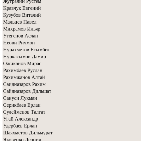
Жугралин Рустем
Кравчук Евгений
Кузубов Виталий
Мальцев Павел
Михрамов Ильяр
Утегенов Аслан
Неови Ричмон
Нурахметов Есымбек
Нуркасымов Дамир
Ожиканов Мирас
Рахимбаев Руслан
Рахимжанов Алтай
Саидназаров Рахим
Сайдназаров Дильшат
Сануси Лукман
Серикбаев Ерлан
Сулейменов Талгат
Угай Александр
Удербаев Ерлан
Шаяхметов Дильмурат
Яковенко Леонид