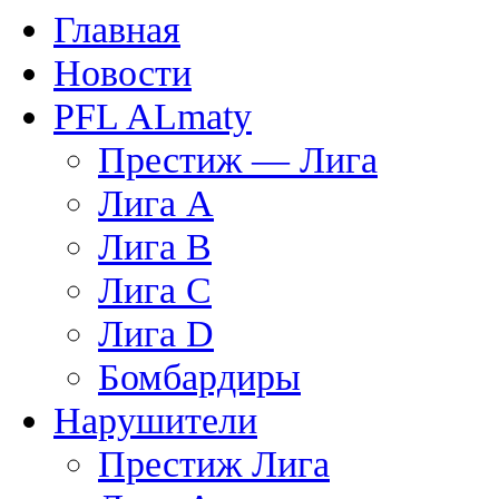
Главная
Новости
PFL ALmaty
Престиж — Лига
Лига A
Лига B
Лига C
Лига D
Бомбардиры
Нарушители
Престиж Лига