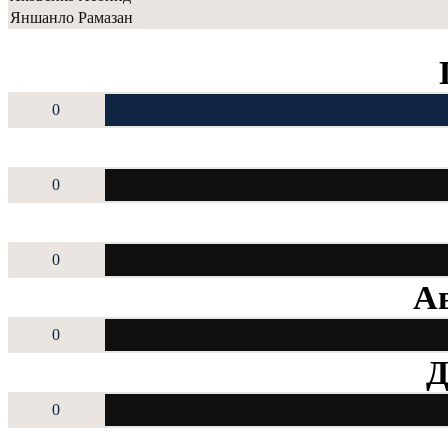
Яншанло Рамазан
0
0
0
Ав
0
Д
0