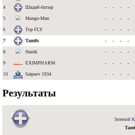
4
Шадай-батыр
-
-
-
-
5
Mango-Man
-
-
-
-
6
Top FLY
-
-
-
-
7
Tam0s
-
-
-
-
8
Stanik
-
-
-
-
9
EXIMPHARM
-
-
-
-
10
Satpaev 1934
-
-
-
-
Результаты
Зимний К
Tam0