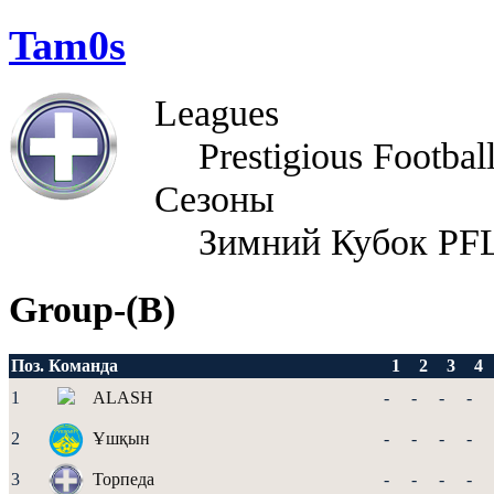
Tam0s
Leagues
Prestigious Footbal
Сезоны
Зимний Кубок PFL
Group-(В)
Поз.
Команда
1
2
3
4
1
ALASH
-
-
-
-
2
Ұшқын
-
-
-
-
3
Торпеда
-
-
-
-