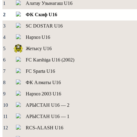
1
Алатау Узынагаш U16
2
ФК Скиф U16
3
SC DOSTAR U16
4
Нархоз U16
5
Жетысу U16
6
FC Karshiga U16 (2002)
7
FC Sparta U16
8
ФК Алматы U16
9
Нархоз 2003 U16
10
АРЫСТАН U16 — 2
11
АРЫСТАН U16 — 1
12
RCS-ALASH U16