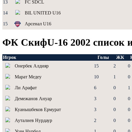
13
FC SDCL
14
BIL UNITED U16
15
Арсенал U16
ФК СкифU-16 2002 список 
Игрок
Голы
ЖК
Онербек Алдияр
15
2
0
Марат Медеу
10
1
0
Ли Арафат
6
0
1
Демежанов Ануар
3
0
0
Куанышбеков Ермурат
3
0
0
Ауталиев Нурдаур
2
0
0
Усен Нурбол
1
0
0