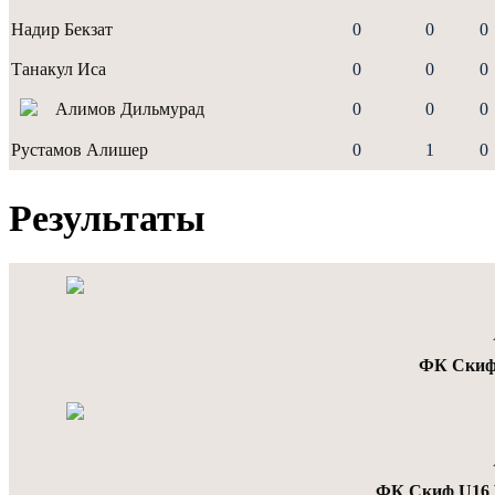
Надир Бекзат
0
0
0
Танакул Иса
0
0
0
Алимов Дильмурад
0
0
0
Рустамов Алишер
0
1
0
Результаты
ФК Скиф
ФК Скиф U16