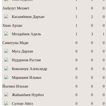
Акбулут Мехмет
1
0
0
Касымбеков Дархан
1
2
0
Хван Арлан
1
0
0
Молдабаев Адиль
1
3
1
Саматулы Мади
0
0
0
Муса Дархан
0
0
0
Нурдинов Рустам
0
0
0
Ковальчук Александр
0
0
0
Марашаев Ильмаз
0
0
0
Йылмаз Ильхан
0
0
0
Жайыкбаев Нурбол
0
0
0
Султан Абил
0
0
0