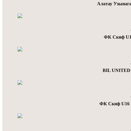
Алатау Узынаг
ФК Скиф U16
BIL UNITED
ФК Скиф U16