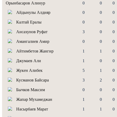
Орынбасаров Алинур
0
0
0
Айдынулы Алдияр
0
0
0
Калтай Ералы
0
0
0
Аисахунов Руфат
3
0
0
Амангалиев Амир
0
0
0
Айтимбетов Жангир
1
1
0
Джумаев Али
1
0
0
Жукен Алибек
5
1
0
Кусманов Байсара
3
2
0
Бычков Максим
0
0
0
Жапар Мухамеджан
1
0
0
Насырбаев Марат
1
1
0