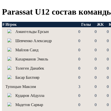
Parassat U12 состав команд
#
Игрок
Голы
ЖК
Амангельды Ерсын
0
0
0
Шевченко Александр
0
0
0
Майлов Саид
0
0
0
Кахарманов Эмиль
0
0
0
Толеген Данабек
0
0
0
Басар Бахтияр
0
0
0
Тупицын Максим
3
0
0
Кударов Абдулла
0
0
0
Мадетов Сарвар
0
0
0