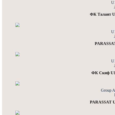
U
ФК Талант 
U
PARASSAT
U
ФК Скиф U1
Group 
PARASSAT U1