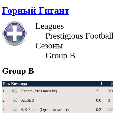
Горный Гигант
Leagues
Prestigious Footbal
Сезоны
Group B
Group B
Поз.
Команда
1
2
1
Recom (стеллажи.kz)
X
0:0
2
ALSER
0:0
X
3
ФК Бірлік (Орталық мешіт)
0:2
2:2