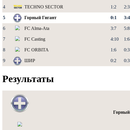
4
TECHNO SECTOR
1:2
2:3
5
Горный Гигант
0:1
3:4
6
FC Alma-Ata
3:7
5:8
7
FC Casting
4:10
1:6
8
FC ORBITA
1:6
0:3
9
ШИР
0:2
0:3
Результаты
Горный