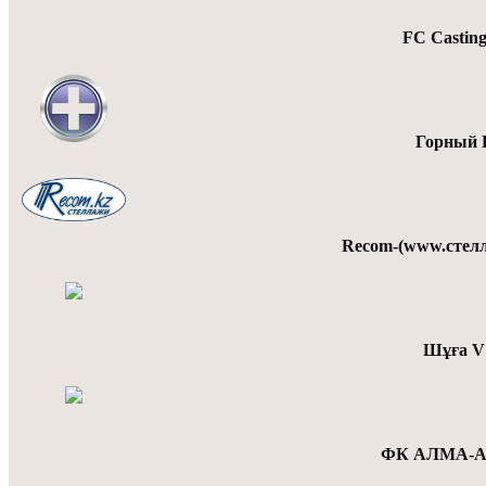
FC Castin
Горный 
Recom-(www.стелл
Шұға V
ФК АЛМА-АТ