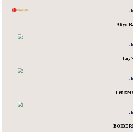
Л
Altyn B
Л
Lay’
Л
FenixM
Л
BOIBERM