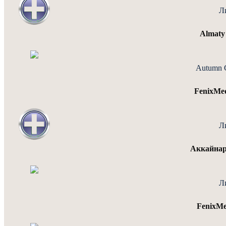
Л
Almaty
Autumn 
FenixMe
Л
Аккайнар
Л
FenixM