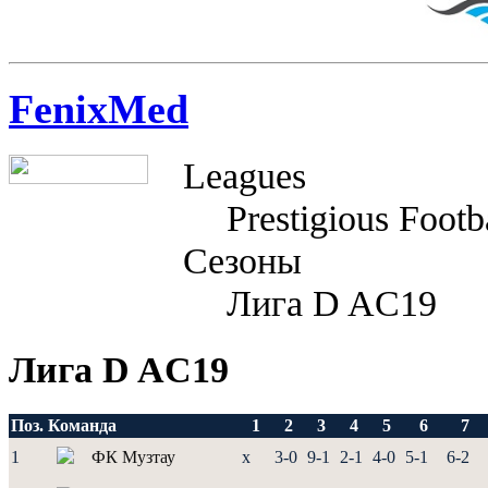
FenixMed
Leagues
Prestigious Footb
Сезоны
Лига D AC19
Лига D AC19
Поз.
Команда
1
2
3
4
5
6
7
1
ФК Музтау
x
3-0
9-1
2-1
4-0
5-1
6-2