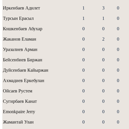
Иркенбаев Адилет
1
3
0
Турсын Ерасыл
1
1
0
Кошкенбаев Абухар
0
0
0
Жаканов Еламан
0
2
0
Уразалиев Арман
0
0
0
Бейсенбиев Биржан
0
0
0
Дуйсенбаев Кайыржан
0
0
0
Ахмадиев Еркебулан
0
0
0
Ойсаев Рустем
0
0
0
Сугирбаев Канат
0
0
0
Emonkpaire Jerry
0
0
0
Жамантай Улан
0
0
0