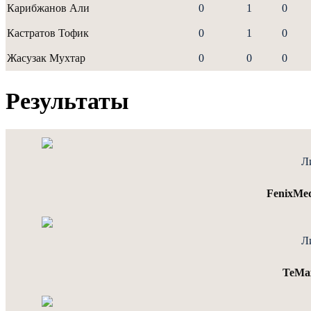
Карибжанов Али
0
1
0
Кастратов Тофик
0
1
0
Жасузак Мухтар
0
0
0
Результаты
Л
FenixMed
Л
TeMa