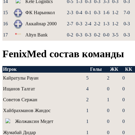
14
Kete Logistics
0-5
1-3
0-3
0-3
3-3
0-3
0-3
15
ФК Нарынкол
2-3
0-4
0-1
0-3
1-6
1-2
7-0
16
Аккайнар 2000
2-7
0-3
2-4
2-2
1-3
1-2
0-3
17
Altyn Bank
0-2
0-3
0-3
0-2
0-0
3-5
0-3
FenixMed состав команды
Игрок
Голы
ЖК
КК
Кайратулы Рауан
5
2
0
Ищанов Талгат
4
0
0
Советов Сержан
2
1
0
Хайбрахманов Жандос
1
0
0
Жолжаксин Медет
1
0
0
Жумабай Дидар
1
0
0