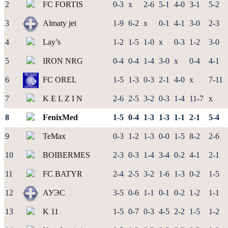
2
FC FORTIS
0-3
x
2-6
5-1
4-0
3-1
5-2
3
Almaty jet
1-9
6-2
x
0-1
4-1
3-0
2-3
4
Lay’s
1-2
1-5
1-0
x
0-3
1-2
3-0
5
IRON NRG
0-4
0-4
1-4
3-0
x
0-4
4-1
6
FC OREL
1-5
1-3
0-3
2-1
4-0
x
7-11
7
K E L Z I N
2-6
2-5
3-2
0-3
1-4
11-7
x
8
FenixMed
1-5
0-4
1-3
1-3
1-1
2-1
5-4
9
TeMax
0-3
1-2
1-3
0-0
1-5
8-2
2-6
10
BOIBERMES
2-3
0-3
1-4
3-4
0-2
4-1
2-1
11
FC BATYR
2-4
2-5
3-2
1-6
1-3
0-2
1-5
12
АУЭС
3-5
0-6
1-1
0-1
0-2
1-2
1-1
13
K 11
1-5
0-7
0-3
4-5
2-2
1-5
1-2