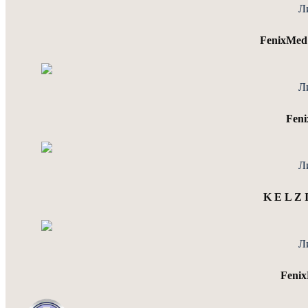
Л
FenixMe
Л
Feni
Л
K E L Z
Л
Feni