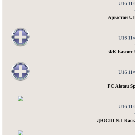
U16 11
Арыстан U
U16 11
ФК Баязит 
U16 11
FC Alatau S
U16 11
ДЮСШ №1 Каске