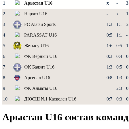
1
Арыстан U16
x
-
3
2
Нархоз U16
-
x
1
3
FC Alatau Sports
1:3
1:1
x
4
PARASSAT U16
0:5
1:1
-
5
Жетысу U16
1:6
0:5
1
6
ФК Верный U16
0:3
0:4
0
7
ФК Баязит U16
1:3
0:5
0
8
Арсенал U16
0:8
1:3
0
9
ФК Алматы U16
-
2:3
0
10
ДЮСШ №1 Каскелен U16
0:7
0:3
0
Арыстан U16 состав коман