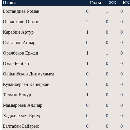
Игрок
Голы
ЖК
КК
Бостандиев Роман
0
1
0
Оспангали Олжас
2
0
0
Карабин Артур
1
0
0
Суфашов Анвар
0
0
0
Оралбеков Ержан
1
1
0
Омар Бейбыт
1
0
0
Оайынбеков Динмухамед
0
0
0
Кудайберген Кайырхан
0
0
0
Телман Елнур
1
0
0
Мамырбаев Алдияр
0
0
0
Хаджиахмет Ернур
0
0
0
Балтабай Байарыс
0
0
0