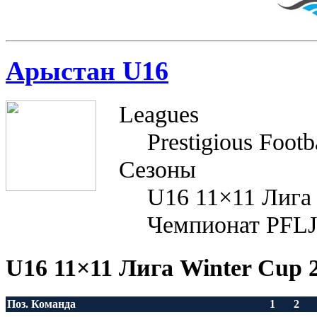
Арыстан U16
Leagues
Prestigious Footb
Сезоны
U16 11×11 Лига
Чемпионат PFLJu
U16 11×11 Лига Winter Cup 
Поз.
Команда
1
2