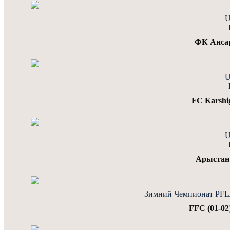
U
ФК Анса
U
FC Karshi
U
Арыстан 
Зимний Чемпионат PFLJu
FFC (01-02