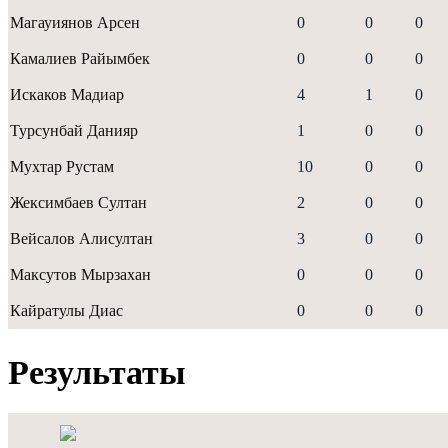
Магауиянов Арсен
0
0
0
Камалиев Райымбек
0
0
0
Искаков Мадиар
4
1
0
Турсунбай Данияр
1
0
0
Мухтар Рустам
10
0
0
Жексимбаев Султан
2
0
0
Вейсалов Алисултан
3
0
0
Максутов Мырзахан
0
0
0
Кайратулы Диас
0
0
0
Результаты