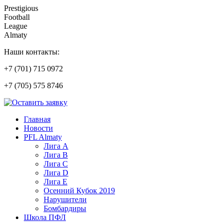
Prestigious
Football
League
Almaty
Наши контакты:
+7 (701) 715 0972
+7 (705) 575 8746
Главная
Новости
PFL Almaty
Лига A
Лига В
Лига С
Лига D
Лига Е
Осенний Кубок 2019
Нарушители
Бомбардиры
Школа ПФЛ