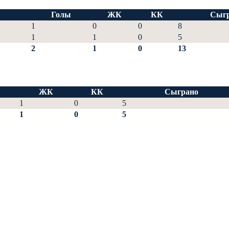
Голы
ЖК
КК
Сыг
1
0
0
8
1
1
0
5
2
1
0
13
ЖК
КК
Сыграно
1
0
5
1
0
5