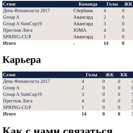
Сезон
Команда
Голы
ЖК
День Финансиста 2017
Сбербанк
4
0
Group A
Авангард
2
0
Group A SumCup19
Авангард
3
0
Престиж Лига
JOMA
4
0
SPRING-CUP
Авангард
1
0
Итого
-
14
0
Карьера
Сезон
Голы
ЖК
КК
День Финансиста 2017
4
0
0
Group A
2
0
0
Group A SumCup19
3
0
0
Престиж Лига
4
0
0
SPRING-CUP
1
0
0
Итого
14
0
0
Как с нами связаться