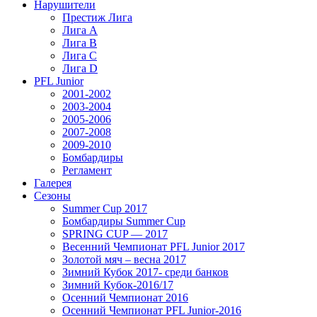
Нарушители
Престиж Лига
Лига А
Лига В
Лига С
Лига D
PFL Junior
2001-2002
2003-2004
2005-2006
2007-2008
2009-2010
Бомбардиры
Регламент
Галерея
Сезоны
Summer Cup 2017
Бомбардиры Summer Cup
SPRING CUP — 2017
Весенний Чемпионат PFL Junior 2017
Золотой мяч – весна 2017
Зимний Кубок 2017- среди банков
Зимний Кубок-2016/17
Осенний Чемпионат 2016
Осенний Чемпионат PFL Junior-2016