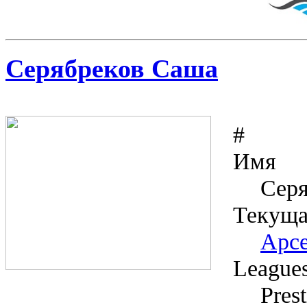
Серябреков Саша
#
Имя
Сер
Текуща
Арс
League
Pres