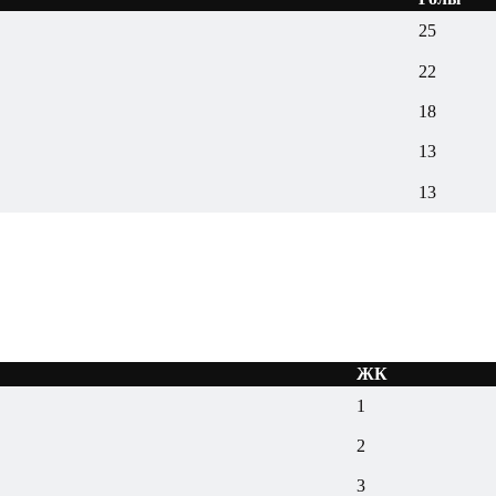
25
22
18
13
13
ЖК
1
2
3