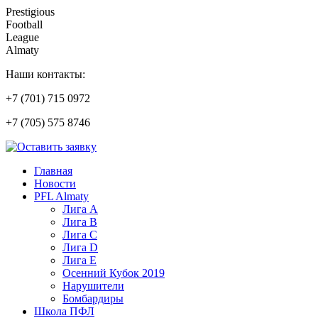
Prestigious
Football
League
Almaty
Наши контакты:
+7 (701) 715 0972
+7 (705) 575 8746
Главная
Новости
PFL Almaty
Лига A
Лига В
Лига С
Лига D
Лига Е
Осенний Кубок 2019
Нарушители
Бомбардиры
Школа ПФЛ