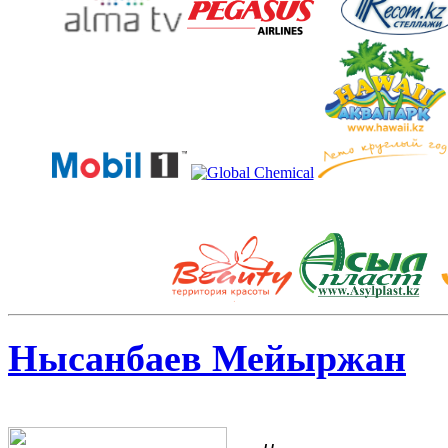
Нысанбаев Мейыржан