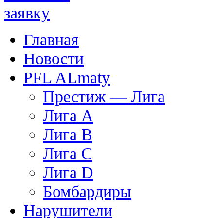
Главная
Новости
PFL ALmaty
Престиж — Лига
Лига A
Лига B
Лига C
Лига D
Бомбардиры
Нарушители