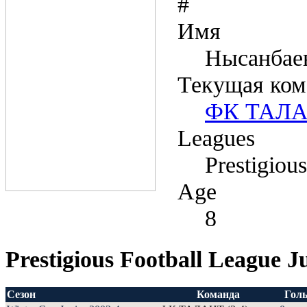
#
Имя
Нысанбае
Текущая ком
ФК ТАЛАН
Leagues
Prestigiou
Age
8
Prestigious Football League J
Сезон
Команда
Гол