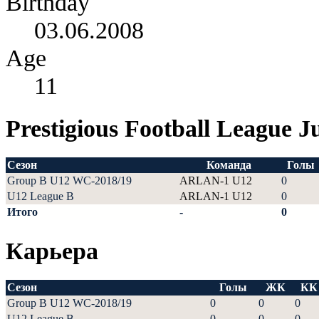
Birthday
03.06.2008
Age
11
Prestigious Football League J
Сезон
Команда
Голы
Group B U12 WC-2018/19
ARLAN-1 U12
0
U12 League B
ARLAN-1 U12
0
Итого
-
0
Карьера
Сезон
Голы
ЖК
КК
Group B U12 WC-2018/19
0
0
0
U12 League B
0
0
0