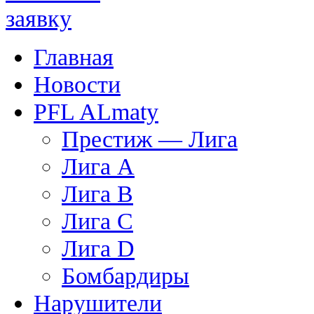
Главная
Новости
PFL ALmaty
Престиж — Лига
Лига A
Лига B
Лига C
Лига D
Бомбардиры
Нарушители