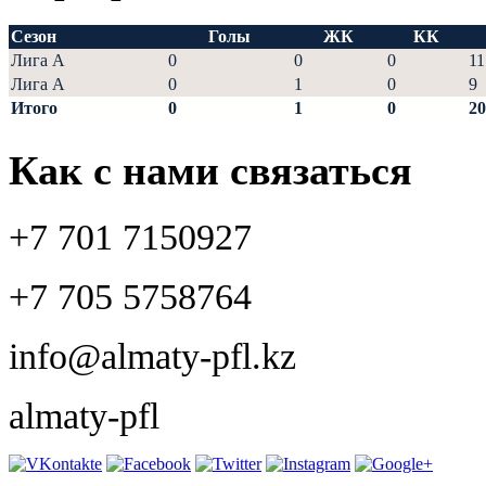
Сезон
Голы
ЖК
КК
Лига А
0
0
0
11
Лига А
0
1
0
9
Итого
0
1
0
20
Как с нами связаться
+7 701 7150927
+7 705 5758764
info@almaty-pfl.kz
almaty-pfl