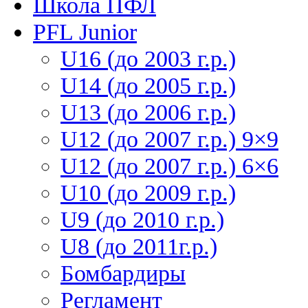
Школа ПФЛ
PFL Junior
U16 (до 2003 г.р.)
U14 (до 2005 г.р.)
U13 (до 2006 г.р.)
U12 (до 2007 г.р.) 9×9
U12 (до 2007 г.р.) 6×6
U10 (до 2009 г.р.)
U9 (до 2010 г.р.)
U8 (до 2011г.р.)
Бомбардиры
Регламент