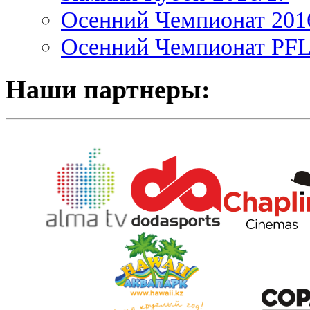
Осенний Чемпионат 201
Осенний Чемпионат PFL 
Наши партнеры: