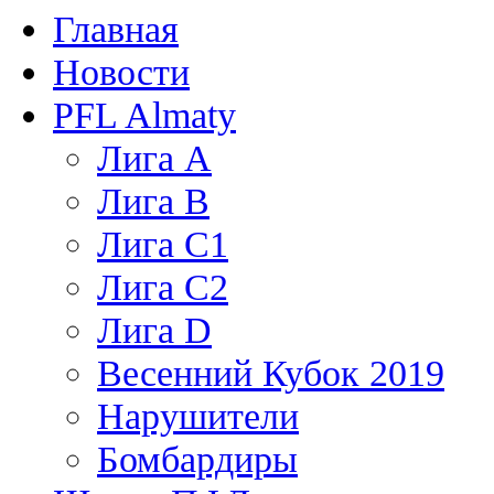
Главная
Новости
PFL Almaty
Лига A
Лига В
Лига С1
Лига С2
Лига D
Весенний Кубок 2019
Нарушители
Бомбардиры