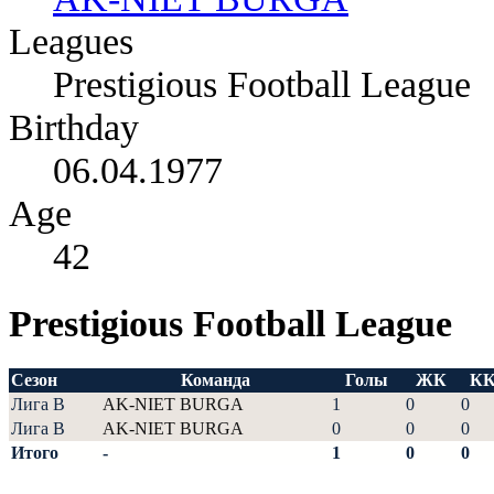
Leagues
Prestigious Football League
Birthday
06.04.1977
Age
42
Prestigious Football League
Сезон
Команда
Голы
ЖК
К
Лига В
AK-NIET BURGA
1
0
0
Лига В
AK-NIET BURGA
0
0
0
Итого
-
1
0
0