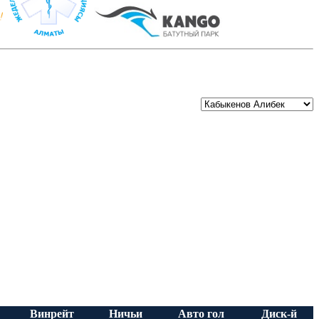
Винрейт
Ничьи
Авто гол
Диск-й