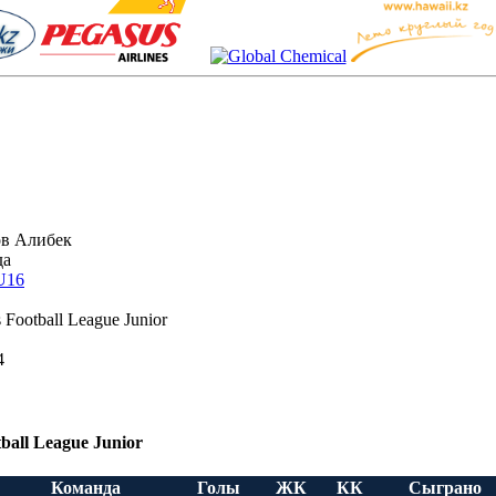
в Алибек
да
U16
s Football League Junior
4
tball League Junior
Команда
Голы
ЖК
КК
Сыграно