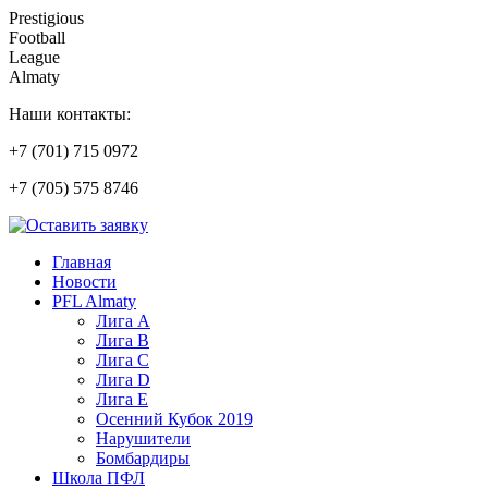
Prestigious
Football
League
Almaty
Наши контакты:
+7 (701) 715 0972
+7 (705) 575 8746
Главная
Новости
PFL Almaty
Лига A
Лига В
Лига С
Лига D
Лига Е
Осенний Кубок 2019
Нарушители
Бомбардиры
Школа ПФЛ