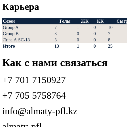
Карьера
Сезон
Голы
ЖК
КК
Сыг
Group A
7
1
0
10
Group B
3
0
0
7
Лига А SC-18
3
0
0
8
Итого
13
1
0
25
Как с нами связаться
+7 701 7150927
+7 705 5758764
info@almaty-pfl.kz
almaty-pfl