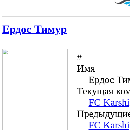
Ердос Тимур
#
Имя
Ердос Ти
Текущая ко
FC Karsh
Предыдущие
FC Karsh