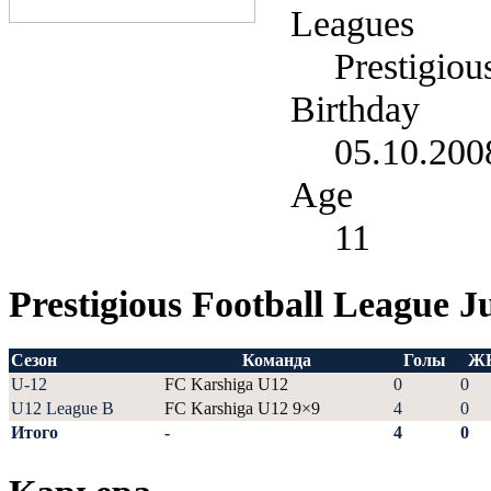
Leagues
Prestigiou
Birthday
05.10.200
Age
11
Prestigious Football League J
Сезон
Команда
Голы
Ж
U-12
FC Karshiga U12
0
0
U12 League B
FC Karshiga U12 9×9
4
0
Итого
-
4
0