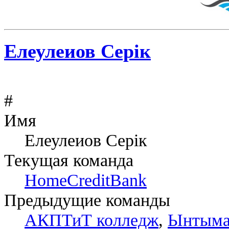
Елеулеиов Серік
#
Имя
Елеулеиов Серік
Текущая команда
HomeCreditBank
Предыдущие команды
АКПТиТ колледж
,
Ынтыма