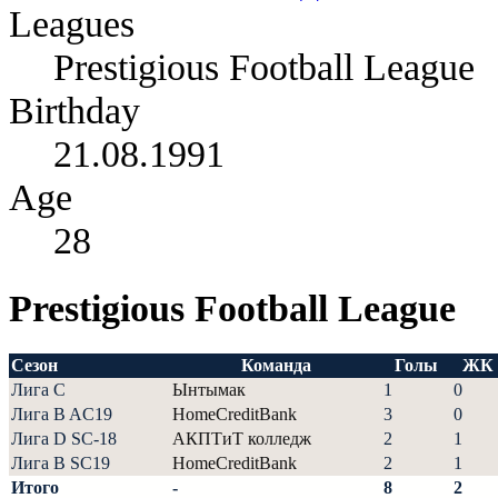
Leagues
Prestigious Football League
Birthday
21.08.1991
Age
28
Prestigious Football League
Сезон
Команда
Голы
ЖК
Лига С
Ынтымак
1
0
Лига B AC19
HomeCreditBank
3
0
Лига D SC-18
АКПТиТ колледж
2
1
Лига В SC19
HomeCreditBank
2
1
Итого
-
8
2