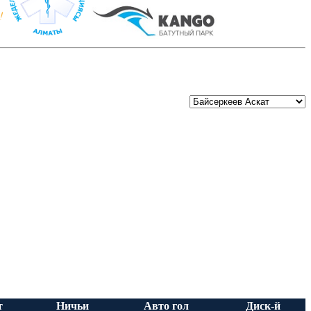
т
Ничьи
Авто гол
Диск-й