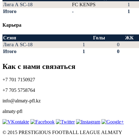
Лига А SC-18
FC KENPS
1
Итого
-
1
Карьера
Сезон
Голы
ЖК
Лига А SC-18
1
0
Итого
1
0
Как с нами связаться
+7 701 7150927
+7 705 5758764
info@almaty-pfl.kz
almaty-pfl
© 2015 PRESTIGIOUS FOOTBALL LEAGUE ALMATY