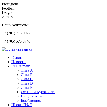
Prestigious
Football
League
Almaty
Наши контакты:
+7 (701) 715 0972
+7 (705) 575 8746
Главная
Новости
PFL Almaty
Лига A
Лига В
Лига С
Лига D
Лига Е
Осенний Кубок 2019
Нарушители
Бомбардиры
Школа ПФЛ