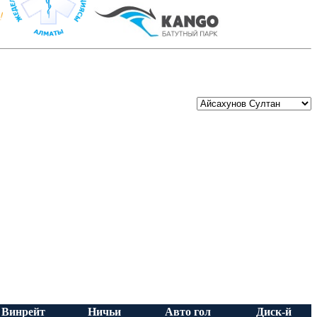
Винрейт
Ничьи
Авто гол
Диск-й