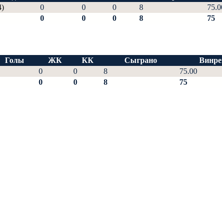
4)
0
0
0
8
75.0
0
0
0
8
75
Голы
ЖК
КК
Сыграно
Винре
0
0
8
75.00
0
0
8
75