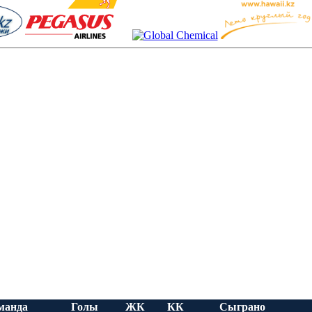
манда
Голы
ЖК
КК
Сыграно