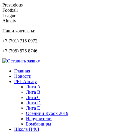
Prestigious
Football
League
Almaty
Наши контакты:
+7 (701) 715 0972
+7 (705) 575 8746
Главная
Новости
PFL Almaty
Лига A
Лига В
Лига С
Лига D
Лига Е
Осенний Кубок 2019
Нарушители
Бомбардиры
Школа ПФЛ