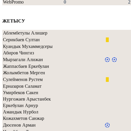
WebPromo
0
2
ЖЕТЫСУ
Аблембетулы Алишер
Серикбаев Султан
Куандык Мухаммедсеры
Абиров Чингиз
Мырзагали Алижан
Жаппасбаев Еркебулан
Жолымбетов Мерген
Сулейменов Рустем
Ерназаров Саламат
Умирбеков Сакен
Нургожаев Арыстанбек
Еркебулан Арнур
Амандык Нурбол
Кожахметов Санжар
Дюсенов Арман