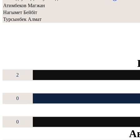
Атимбеков Магжан
Нагымет Бейбiт
Турсынбек Алмат
2
0
0
Ав