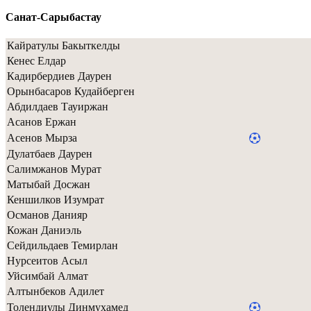
Санат-Сарыбастау
Кайратулы Бакыткелды
Кенес Елдар
Кадирбердиев Даурен
Орынбасаров Кудайберген
Абдилдаев Тауиржан
Асанов Ержан
Асенов Мырза
Дулатбаев Даурен
Салимжанов Мурат
Матыбай Досжан
Кеншилков Изумрат
Османов Данияр
Кожан Даниэль
Сейдильдаев Темирлан
Нурсеитов Асыл
Уйсимбай Алмат
Алтынбеков Адилет
Толендиулы Динмухамед