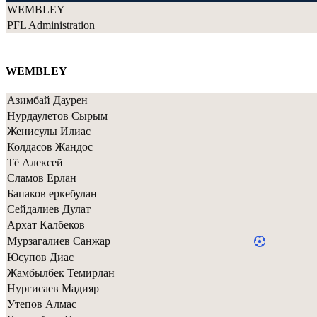
WEMBLEY
PFL Administration
WEMBLEY
Азимбай Даурен
Нурдаулетов Сырым
Женисулы Илиас
Колдасов Жандос
Тё Алексей
Сламов Ерлан
Бапаков еркебулан
Сейдалиев Дулат
Архат Калбеков
Мурзагалиев Санжар
Юсупов Диас
Жамбылбек Темирлан
Нургисаев Мадияр
Утепов Алмас