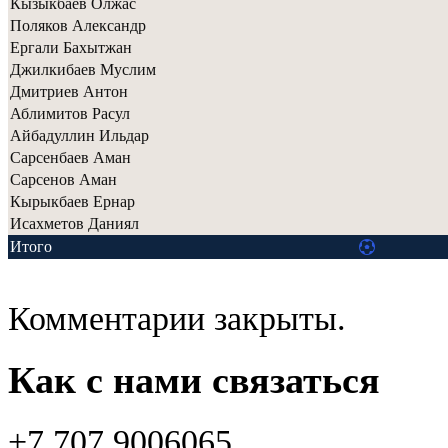
Кызыкбаев Олжас
Поляков Александр
Ергали Бахытжан
Джилкибаев Муслим
Дмитриев Антон
Аблимитов Расул
Айбадуллин Ильдар
Сарсенбаев Аман
Сарсенов Аман
Кырыкбаев Ернар
Исахметов Даниял
Итого
Комментарии закрыты.
Как с нами связаться
+7 707 9006065