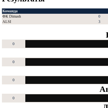
Команда
ФК Dimash
0
ALSI
3
0
0
0
Ав
0
Д