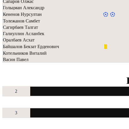
Сапаров Олжас
Гольцман Александр
Кененов Нурсултан
Толежанов Самбет
Сагирбаев Талгат
Галиуллин Асланбек
Оралбаев Асхат
Байшалов Бекзат Ерденович
Котельников Виталий
Васин Павел
2
3