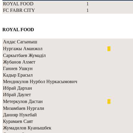
ROYAL FOOD
1
FC FABR CITY
1
ROYAL FOOD
Андас Сагыныш
Нургажы Аманжол
Саркытбаев Жумаділ
Жубанов Ахмет
Ганиев Ушкун
Кадыр Ерасыл
Мендикулов Нурбол Нуркасымович
Ибрай Дархан
Ибрай Даулет
Метеркулов Дастан
Мизамбаев Нургали
Данияр Нукебай
Курамаев Саят
Жумадилов Куанышбек