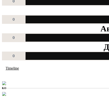
0
0
Ав
0
Д
0
Timeline
KO