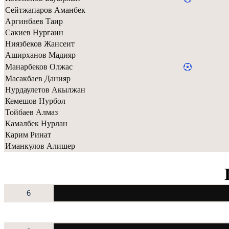
Сейтжапаров Аманбек
Аргинбаев Таир
Сакиев Нургаин
Ниязбеков Жансеит
Аширханов Мадияр
Манарбеков Олжас
Масакбаев Данияр
Нурдаулетов Акылжан
Кемешов Нурбол
Тойбаев Алмаз
Камалбек Нурлан
Карим Ринат
Иманкулов Алишер
6