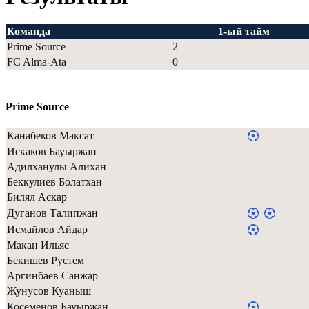
Команда
1-ый тайм
Prime Source
2
FC Alma-Ata
0
Prime Source
Канабеков Максат
Искаков Бауыржан
Адилханулы Алихан
Беккулиев Болатхан
Билял Аскар
Дуганов Талипжан
Исмайлов Айдар
Макан Ильяс
Бекишев Рустем
Аргинбаев Санжар
Жунусов Куаныш
Косеменов Бауыржан