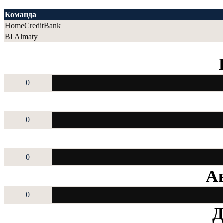
Команда
HomeCreditBank
BI Almaty
0
0
0
Ав
0
Д