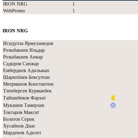
IRON NRG
1
WebPromo
1
IRON NRG
Исидулла Ярмухамедов
Розыбакиев Ильдар
Розыбакиев Анвар
Садиров Санжар
Ембердиев Адильжан
Шарипбаев Бексултан
Меерманов Константин
Тлепберген Курманбек
Тайшибеков Фархат
Мукашев Тамерлан
Токтаров Максат
Болатов Серик
Хусайнов Диас
Марденов Адилет