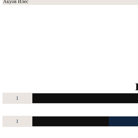
Акуов Илес
1
1