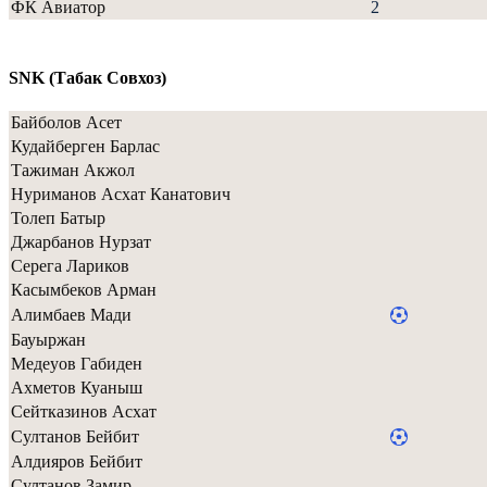
ФК Авиатор
2
SNK (Табак Совхоз)
Байболов Асет
Кудайберген Барлас
Тажиман Акжол
Нуриманов Асхат Канатович
Толеп Батыр
Джарбанов Нурзат
Серега Лариков
Касымбеков Арман
Алимбаев Мади
Бауыржан
Медеуов Габиден
Ахметов Куаныш
Сейтказинов Асхат
Султанов Бейбит
Алдияров Бейбит
Султанов Замир