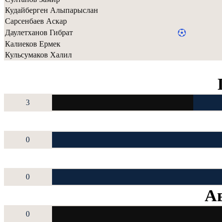
Кудайберген Алыпарыслан
Сарсенбаев Аскар
Даулетханов Гибрат
Калиеков Ермек
Кульсумаков Халил
3
0
0
Ав
0