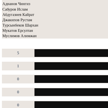
Аднанов Чингиз
Сабуров Ислам
Абдугазиев Кайрат
Джакипов Рустам
Турсынбеков Шархан
Мукатов Ерсултан
Муслимов Алимжан
5
1
0
0
0