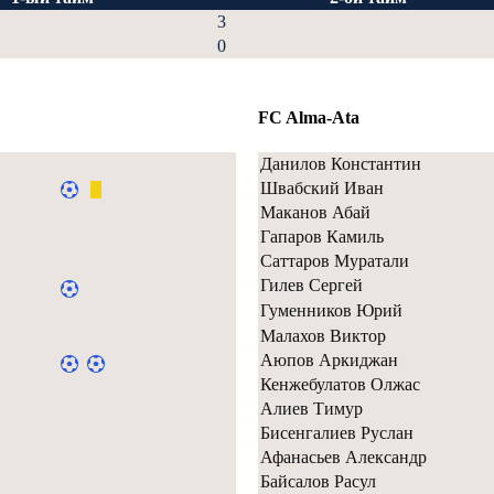
3
0
FC Alma-Ata
Данилов Константин
Швабский Иван
Маканов Абай
Гапаров Камиль
Саттаров Муратали
Гилев Сергей
Гуменников Юрий
Малахов Виктор
Аюпов Аркиджан
Кенжебулатов Олжас
Алиев Тимур
Бисенгалиев Руслан
Афанасьев Александр
Байсалов Расул