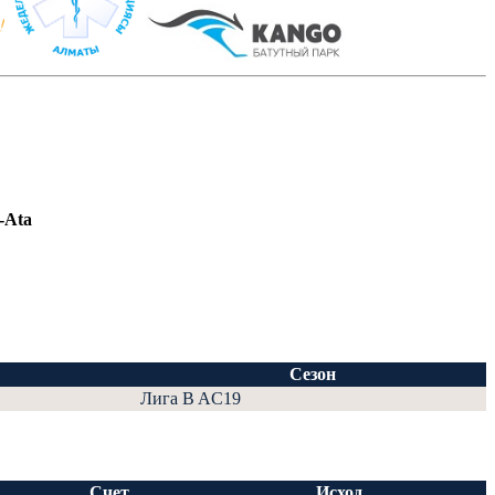
-Ata
Сезон
Лига B AC19
Счет
Исход