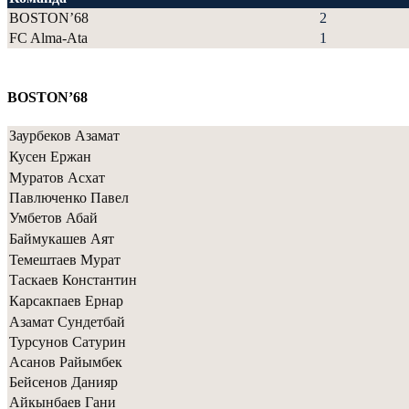
BOSTON’68
2
FC Alma-Ata
1
BOSTON’68
Заурбеков Азамат
Кусен Ержан
Муратов Асхат
Павлюченко Павел
Умбетов Абай
Баймукашев Аят
Темештаев Мурат
Таскаев Константин
Карсакпаев Ернар
Азамат Сундетбай
Турсунов Сатурин
Асанов Райымбек
Бейсенов Данияр
Айкынбаев Гани