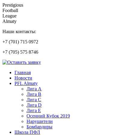
Prestigious
Football
League
Almaty
Наши контакты:
+7 (701) 715 0972
+7 (705) 575 8746
Главная
Новости
PFL Almaty
Лига A
Лига В
Лига С
Лига D
Лига Е
Осенний Кубок 2019
Нарушители
Бомбардиры
Школа ПФЛ