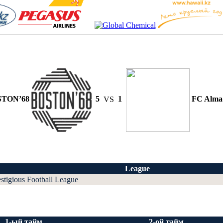
STON’68
5
VS
1
FC Alma
League
estigious Football League
1-ый тайм
2-ой тайм