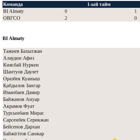
Команда
1-ый тайм
BI Almaty
0
1
ОВГСО
2
0
BI Almaty
Тажиев Бахытжан
Алаудин Афиз
Киясбай Нуркен
Шантуов Даулет
Оразбек Куаныш
Қабдылов Зангар
Иманбаев Дамир
Байжанов Ануар
Акрамов Фуат
Турсынбаев Мирас
Сарсенбек Серикжан
Бейсенов Дархан
Байжiгiтов Санжар