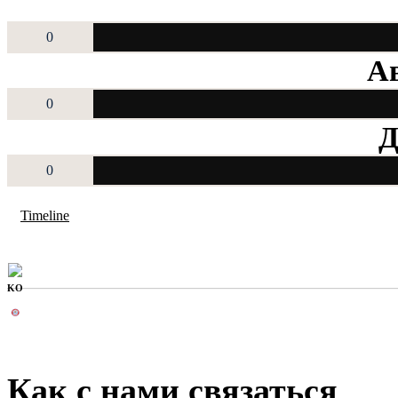
0
Ав
0
Д
0
Timeline
KO
Как с нами связаться