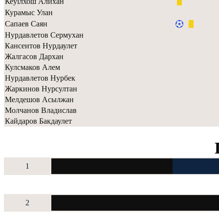
Кеуiлхош Алихан
Курамыс Улан
Сапаев Саян
Нурдавлетов Сермухан
Кансеитов Нурдаулет
Жалгасов Дархан
Кулсмаков Алем
Нурдавлетов Нурбек
Жаркинов Нурсултан
Мелдешов Асылжан
Молчанов Владислав
Кайдаров Бакдаулет
1
2