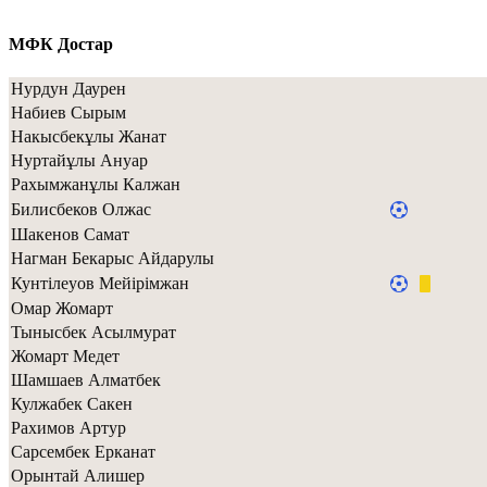
МФК Достар
Нурдун Даурен
Набиев Сырым
Накысбекұлы Жанат
Нуртайұлы Ануар
Рахымжанұлы Калжан
Билисбеков Олжас
Шакенов Самат
Нагман Бекарыс Айдарулы
Кунтiлеуов Мейiрiмжан
Омар Жомарт
Тынысбек Асылмурат
Жомарт Медет
Шамшаев Алматбек
Кулжабек Сакен
Рахимов Артур
Сарсембек Ерканат
Орынтай Алишер