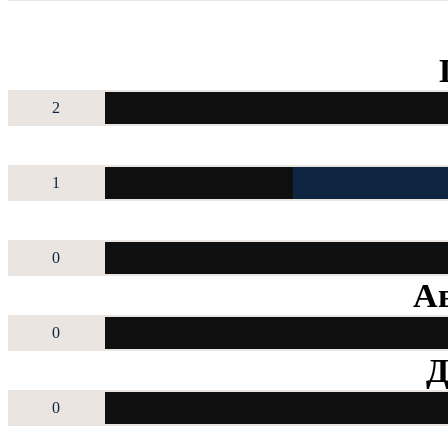
2
1
0
Ав
0
Д
0